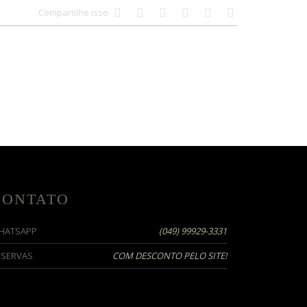
Compartilhe isso
CONTATO
HATSAPP
(049)
99929-3331
ESERVAS
COM DESCONTO PELO SITE!