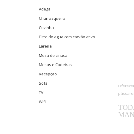
Adega
Churrasqueira
Cozinha
Filtro de agua com carvão ativo
Lareira
Mesa de cinuca
Mesas e Cadeiras
Recepção
Sofá
Oferece
TV
pássaros
Wifi
TOD
MAN