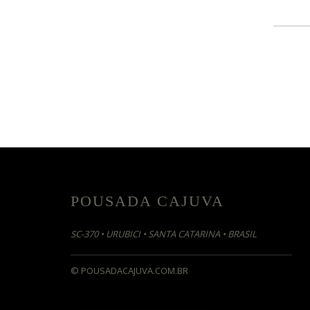
POUSADA CAJUVA
SC-370 •
URUBICI • SANTA CATARINA • BRASIL
© POUSADACAJUVA.COM.BR